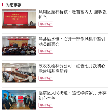
为您推荐
凤翔区糜杆桥镇：墩苗蓄内力 履职强
担当
学习笃行
洋县溢水镇：召开干部作风集中整训
动员部署会
学习笃行
陕农发榆林分公司：红色七月践初心
党建强基启新程
学习笃行
临渭区人民街道：追忆峥嵘岁月 永葆
初心本色
学习笃行